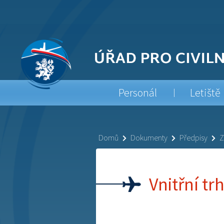
Personál
Letiště
Domů
Dokumenty
Předpisy
Z
Vnitřní tr