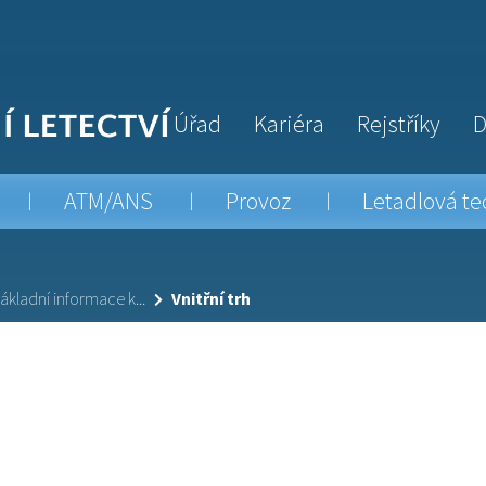
Úřad
Kariéra
Rejstříky
D
ATM/ANS
Provoz
Letadlová te
ákladní informace k...
Vnitřní trh
h