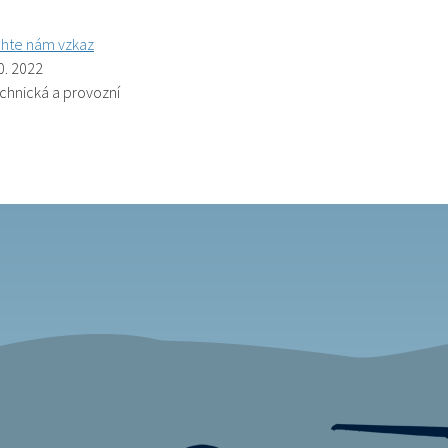
hte nám vzkaz
0. 2022
echnická a provozní