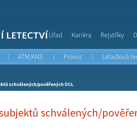
Úřad
Kariéra
Rejstříky
D
ATM/ANS
Provoz
Letadlová te
ktů schválených/pověřených ÚCL
subjektů schválených/pověře