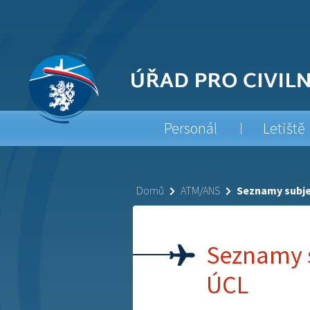
Personál
Letiště
Domů
ATM/ANS
Seznamy subje
Seznamy 
ÚCL