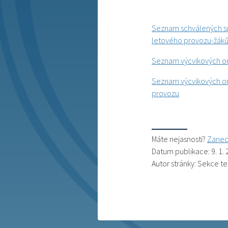
Seznam schválených sub
letového provozu-žák
Seznam výcvikových or
Seznam výcvikových or
provozu
Máte nejasnosti?
Zanec
Datum publikace: 9. 1.
Autor stránky: Sekce t