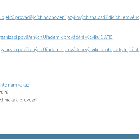
jektů provádějících hodnocení jazykových znalostí řídících letového
ů
ganizací pověřených Úřadem k provádění výcviku D AFIS
ganizací pověřených Úřadem k provádění výcviku osob poskytující 
hte nám vzkaz
 2026
echnická a provozní