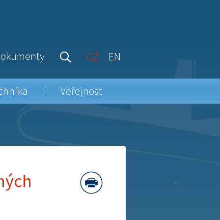
okumenty
CZ
EN
chnika
Veřejnost
ných