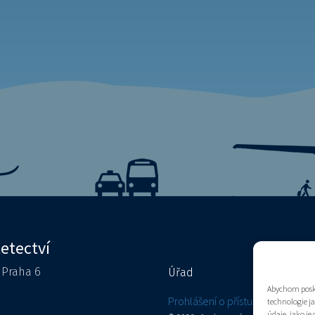
letectví
0 Praha 6
Úřad
Kontakty
Abychom posky
e
Prohlášení o přístupnosti
technologie j
údaje, jako j