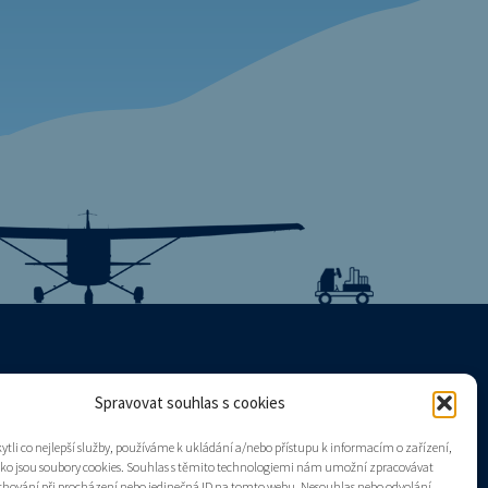
Spravovat souhlas s cookies
Mapa stránek
tli co nejlepší služby, používáme k ukládání a/nebo přístupu k informacím o zařízení,
Zásady cookies (EU)
ako jsou soubory cookies. Souhlas s těmito technologiemi nám umožní zpracovávat
e chování při procházení nebo jedinečná ID na tomto webu. Nesouhlas nebo odvolání