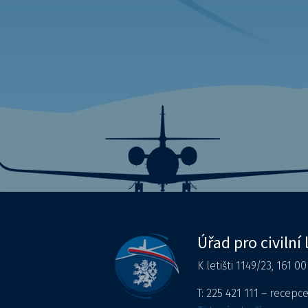
Úřad pro civilní 
K letišti 1149/23, 161 0
T: 225 421 111 – recepc