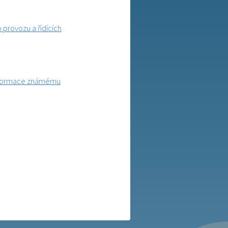
 provozu a řídících
informace známému