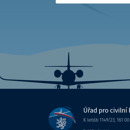
Úřad pro civilní 
K letišti 1149/23, 161 0