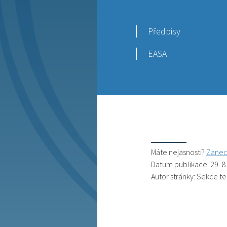
Předpisy
EASA
Máte nejasnosti?
Zanec
Datum publikace: 29. 8
Autor stránky: Sekce t