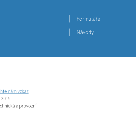
Formuláře
Návody
hte nám vzkaz
. 2019
echnická a provozní