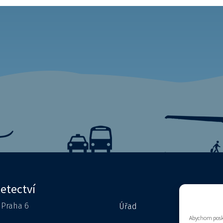
letectví
0 Praha 6
Úřad
Kontakty
Abychom posky