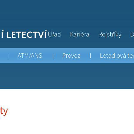
Úřad
Kariéra
Rejstříky
D
ATM/ANS
Provoz
Letadlová te
ty