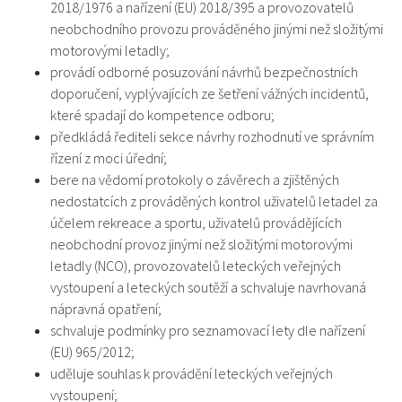
2018/1976 a nařízení (EU) 2018/395 a provozovatelů
neobchodního provozu prováděného jinými než složitými
motorovými letadly;
provádí odborné posuzování návrhů bezpečnostních
doporučení, vyplývajících ze šetření vážných incidentů,
které spadají do kompetence odboru;
předkládá řediteli sekce návrhy rozhodnutí ve správním
řízení z moci úřední;
bere na vědomí protokoly o závěrech a zjištěných
nedostatcích z prováděných kontrol uživatelů letadel za
účelem rekreace a sportu, uživatelů provádějících
neobchodní provoz jinými než složitými motorovými
letadly (NCO), provozovatelů leteckých veřejných
vystoupení a leteckých soutěží a schvaluje navrhovaná
nápravná opatření;
schvaluje podmínky pro seznamovací lety dle nařízení
(EU) 965/2012;
uděluje souhlas k provádění leteckých veřejných
vystoupení;