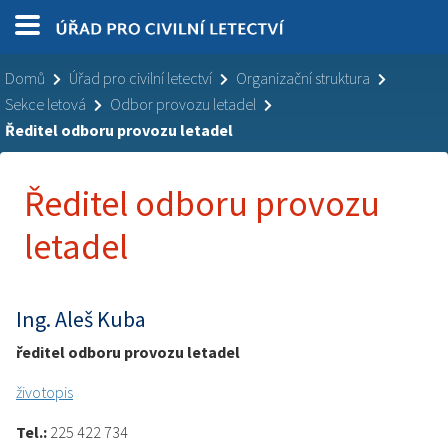
Domů
Úřad pro civilní letectví
Organizační struktura
Sekce letová
Odbor provozu letadel
Ředitel odboru provozu letadel
Ředitel odboru provozu
letadel
Ing. Aleš Kuba
ředitel odboru provozu letadel
životopis
Tel.:
225 422 734