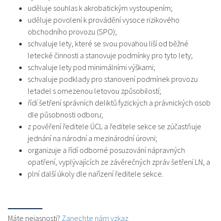
uděluje souhlas k akrobatickým vystoupením;
uděluje povolení k provádění vysoce rizikového
obchodního provozu (SPO);
schvaluje lety, které se svou povahou liší od běžné
letecké činnosti a stanovuje podmínky pro tyto lety;
schvaluje lety pod minimálními výškami;
schvaluje podklady pro stanovení podmínek provozu
letadel s omezenou letovou způsobilostí;
řídí šetření správních deliktů fyzických a právnických osob
dle působnosti odboru;
z pověření ředitele ÚCL a ředitele sekce se zúčastňuje
jednání na národní a mezinárodní úrovni;
organizuje a řídí odborné posuzování nápravných
opatření, vyplývajících ze závěrečných zpráv šetření LN, a
plní další úkoly dle nařízení ředitele sekce.
Máte nejasnosti?
Zanechte nám vzkaz