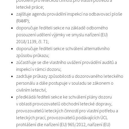
povolení pro leteckou činnost pro vlastní potřebu a
letecké práce;
zajišťuje agendu provádění inspekcí na odbavovací ploše
(RAMP);
doporučuje řediteli sekce na základě odborného
posouzení udělení výjimky ve smyslu nařízení (EU)
2018/1139, čl. 71;
doporučuje řediteli sekce schválení alternativního
způsobu průkazu;
zúčastňuje se dle vlastního uvážení provádění auditů a
inspekcí v rámci dozoru;
zadržuje průkazy způsobilosti u dozorovaného leteckého
personálu a dále postupuje v souladu se zákonem o
civilním letectví;
předkládá řediteli sekce ke schválení plány dozoru
v oblasti provozovatelů obchodní letecké dopravy,
provozovatelů leteckých činností pro vlastní potřebu a
leteckých prací, provozovatelů podávajících ÚCL
prohlášení dle nařízení (EU) 965/2012, nařízení (EU)