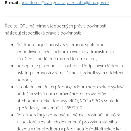
E-mail:
podatelna@caa.gov.cz
,
ales.kuba@caa.gov.cz
______________________________________________________
Ředitel OPL má mimo všeobecných práv a povinností
následující specifická práva a povinnosti:
řídí, koordinuje činnost a vzájemnou spolupráci
jednotlivých složek odboru a vyřizuje administrativní
záležitosti, přidělené mu ředitelem sekce;
podepisuje písemnosti v souladu s Podpisovým řádem a
ostatní písemnosti v rámci činnosti jednotlivých oddělení
odboru;
v souladu s vnitřními předpisy odboru nebo sekce vydává
příslušná schválení a oprávnění provozovatelům
obchodní letecké dopravy, NCO, NCC a SPO v souladu
s požadavky nařízení (EU) 965/2012;
řídí a koordinuje zpracování směrnic, postupů, příruček
inspektorů a ostatních dokumentů pro výkon státního
dozoru v rámci odboru a předkládá je řediteli sekce ke