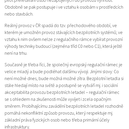
pilot přelétávání osob nezapojených do provozu vyhnout.
Obdobně se pak postupuje i ve vztahu k osobám v prostředcích
nebo stavbách.
Reálný provoz v ČR spadá do tzv. přechodového období, ve
kterém je umožněn provoz stávajících bezpilotních systémů; ve
vztahu k nim ovšem nelze z regulačního rámce vybírat provozní
výhody techniky budoucí (zejména tříd C0 nebo C1), která ještě
není na trhu.
Současně je třeba říci, že společný evropský regulační rámec je
velice mladý a bude podléhat dalšímu vývoji. Jinými slovy: Co
není možné dnes, bude možná možné zítra. Bezpilotní letadla si
stále hledají místo na světě a postupně se vytváří mj. i sociální
akceptabilita provozu bezpilotních letadel – regulační rámec
se s ohledem na zkušenosti může vyvíjet i zcela opačným
směrem. Probíhajícímu zavádění bezpilotních letadel rozhodně
pomáhá nekonfliktní způsob provozu, který respektuje mj.
základní práva fyzických osob nebo třeba primární účely
infrastruktury.