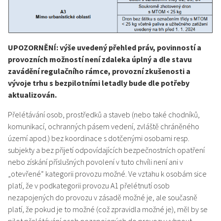
UPOZORNĚNÍ: výše uvedený přehled práv, povinností a
provozních možností není zdaleka úplný a dle stavu
zavádění regulačního rámce, provozní zkušenosti a
vývoje trhu s bezpilotními letadly bude dle potřeby
aktualizován.
Přelétávání osob, prostředků a staveb (nebo také chodníků,
komunikací, ochranných pásem vedení, zvláště chráněného
území apod.) bez koordinace s dotčenými osobami resp.
subjekty a bez přijetí odpovídajících bezpečnostních opatření
nebo získání příslušných povolení v tuto chvíli není ani v
„otevřené“ kategorii provozu možné. Ve vztahu k osobám sice
platí, že v podkategorii provozu A1 přelétnutí osob
nezapojených do provozu v zásadě možné je, ale současně
platí, že pokud je to možné (což zpravidla možné je), měl by se