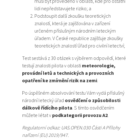
musí být provedeno v oblasti, kde pro ostatní
lidi nepředstavujete riziko; a
Podstoupit další zkoušku teoretických
znalostí, která je zajišťována v zařízení
určeném příslušným národním leteckým
úřadem. V České republice zajišťuje zkoušky
teoretických znalostí Úřad pro civilní letectví;
Test sestává z 30 otázek s výběrem odpovědí, které
testují znalosti pilota v oblasti
meteorologie,
provádní letů a technických a provozních
opatření ke zmírnění rizik na zemi
.
Po úspěšném absolvování testu Vám vydá příslušný
národní letecký úřad
osvědčení o způsobilosti
dálkově řídícího pilota
. S tímto osvědčením
můžete létat v
podkategorii provozu A2
.
Regulatorní odkaz: UAS.OPEN.030 Části A Přílohy
nařízení (EU) 2019/947.