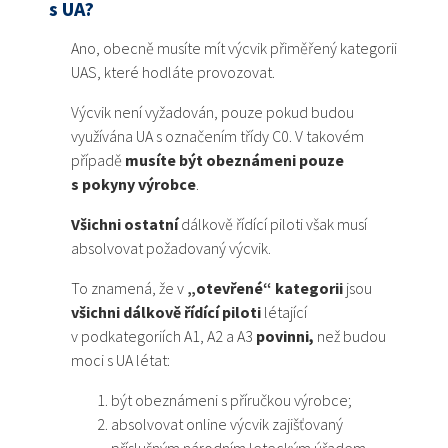
s UA?
Ano, obecně musíte mít výcvik přiměřený kategorii
UAS, které hodláte provozovat.
Výcvik není vyžadován, pouze pokud budou
využívána UA s označením třídy C0. V takovém
případě
musíte být obeznámeni pouze
s pokyny výrobce
.
Všichni ostatní
dálkově řídící piloti však musí
absolvovat požadovaný výcvik.
To znamená, že v
„otevřené“ kategorii
jsou
všichni dálkově řídící piloti
létající
v podkategoriích A1, A2 a A3
povinni,
než budou
moci s UA létat:
být obeznámeni s příručkou výrobce;
absolvovat online výcvik zajišťovaný