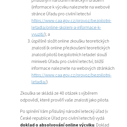
příslušným národním leteckým úřadem
(informace k výcviku naleznete na webové
stránce Úřadu pro civilní letectví
https://www.caa.gov.cz/provoz/bezpilotni-
letadla/online-skoleni-a-informace-k-
vyuziti/
); a
úspěšně složit online zkoušku teoretických
znalostí (k online přezkoušení teoretických
znalostí pilotů bezpilotních letadel slouží
miniweb Úřadu pro civilní letectví; bližší
informace naleznete na webových stránkách
https://www.caa.gov.cz/provoz/bezpilotni-
letadla/
).
Zkouška se skládá ze 40 otázek s výběrem
odpovědí, které prověří vaše znalosti jako pilota.
Po splnění Vám příslušný národní letecký úřad (v
České republice Úřad pro civilní letectví) vydá
doklad o absolvování online výcviku
. Doklad