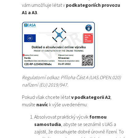
vám umožňuje létat v
podkategoriích provozu
A1 a A3
.
Regulatorní odkaz: Příloha Část A (UAS.OPEN.020)
nařízení (EU) 2019/947.
Pokud však chcete létat
v podkategorii A2
,
musíte
navíc
k výše uvedenému:
Absolvovat praktický výcvik
formou
samostudia
, abyste se seznámil s UAS a
zajistil, že dosahujete dobré úrovně řízení. To