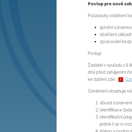
Postup pro nové sub
Požadavky oddělení be
splnění oznamova
obdržení základní
zpracování bezpe
Postup:
Žadatel v souladu s § 
dnů před zahájením či
ke stažení zde:
Ozn
Oznámení obsahuje násl
důvod oznámení
identifikace žada
identifikační úd
jedná-li se o roz
jméno a podpis s