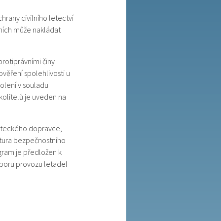
rany civilního letectví
eních může nakládat
rotiprávními činy
ověření spolehlivosti u
olení v souladu
olitelů je uveden na
leteckého dopravce,
uktura bezpečnostního
ram je předložen k
boru provozu letadel