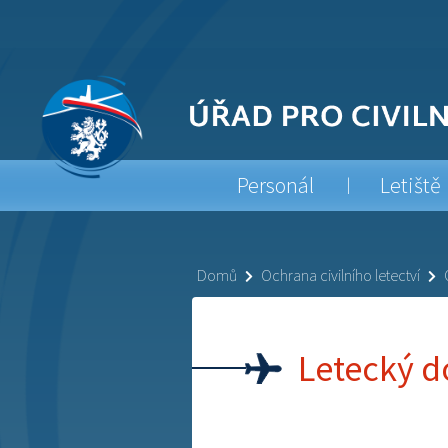
Personál
Letiště
Domů
Ochrana civilního letectví
Letecký d