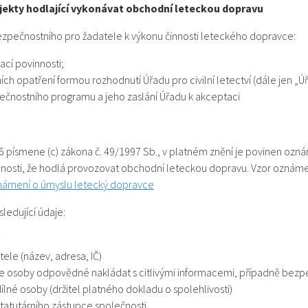
jekty hodlající vykonávat obchodní leteckou dopravu
zpečnostního pro žadatele k výkonu činnosti leteckého dopravce:
cí povinnosti;
ch opatření formou rozhodnutí Úřadu pro civilní letectví (dále jen „Úř
čnostního programu a jeho zaslání Úřadu k akceptaci
86 písmene (c) zákona č. 49/1997 Sb., v platném znění je povinen ozn
nnosti, že hodlá provozovat obchodní leteckou dopravu. Vzor oznám
ámení o úmyslu letecký dopravce
edující údaje:
tele (název, adresa, IČ)
aje osoby odpovědné nakládat s citlivými informacemi, případně bez
dílné osoby (držitel platného dokladu o spolehlivosti)
tatutárního zástupce společnosti