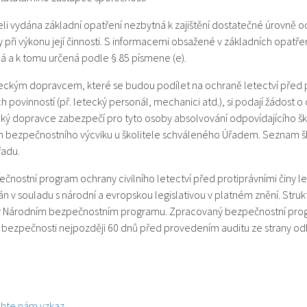
i vydána základní opatření nezbytná k zajištění dostatečné úrovně och
y při výkonu její činnosti. S informacemi obsažené v základních opatř
 a k tomu určená podle § 85 písmene (e).
ckým dopravcem, které se budou podílet na ochraně letectví před p
h povinností (př. letecký personál, mechanici atd.), si podají žádost o 
ký dopravce zabezpečí pro tyto osoby absolvování odpovídajícího šk
bezpečnostního výcviku u školitele schváleného Úřadem. Seznam šk
řadu.
čnostní program ochrany civilního letectví před protiprávními činy 
án v souladu s národní a evropskou legislativou v platném znění. Str
v Národním bezpečnostním programu. Zpracovaný bezpečnostní prog
 bezpečnosti nejpozději 60 dnů před provedením auditu ze strany od
hte nám vzkaz