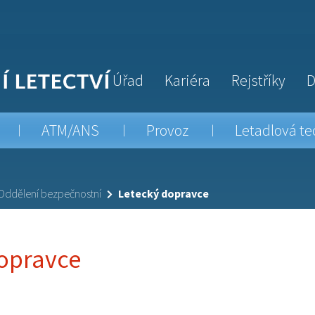
Úřad
Kariéra
Rejstříky
D
ATM/ANS
Provoz
Letadlová te
Oddělení bezpečnostní
Letecký dopravce
opravce