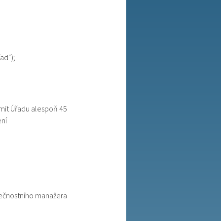
ad“);
ámit Úřadu alespoň 45
ení
pečnostního manažera