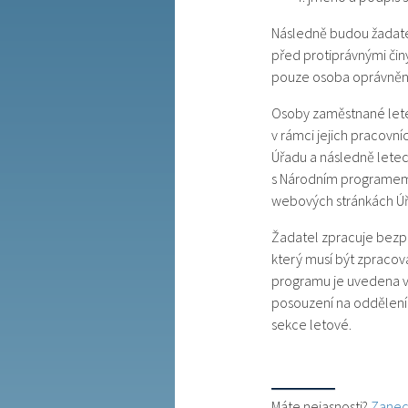
Následně budou žadatel
před protiprávnými čin
pouze osoba oprávněná
Osoby zaměstnané lete
v rámci jejich pracovníc
Úřadu a následně letec
s Národním programem 
webových stránkách Ú
Žadatel zpracuje bezpe
který musí být zpracov
programu je uvedena 
posouzení na oddělení
sekce letové.
Máte nejasnosti?
Zanec