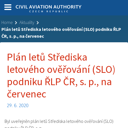
Home
Aktuality
Plán letů Střediska letového ověřování (SLO) podniku ŘLP
ČR, s. p., na červenec
Plán letů Střediska
letového ověřování (SLO)
podniku ŘLP ČR, s. p., na
červenec
29. 6. 2020
Byl uveřejněn plán letů Střediska letového ověřování (SLO)