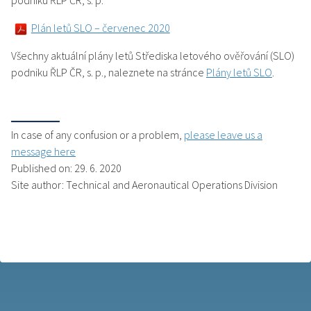
podniku ŘLP ČR, s. p.
Plán letů SLO – červenec 2020
Všechny aktuální plány letů Střediska letového ověřování (SLO)
podniku ŘLP ČR, s. p., naleznete na stránce
Plány letů SLO
.
In case of any confusion or a problem,
please leave us a
message here
Published on: 29. 6. 2020
Site author: Technical and Aeronautical Operations Division