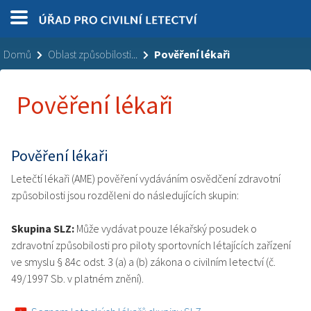
Domů
Oblast způsobilosti...
Pověření lékaři
Pověření lékaři
Pověření lékaři
Letečtí lékaři (AME) pověření vydáváním osvědčení zdravotní
způsobilosti jsou rozděleni do následujících skupin:
Skupina SLZ:
Může vydávat pouze lékařský posudek o
zdravotní způsobilosti pro piloty sportovních létajících zařízení
ve smyslu § 84c odst. 3 (a) a (b) zákona o civilním letectví (č.
49/1997 Sb. v platném znění).