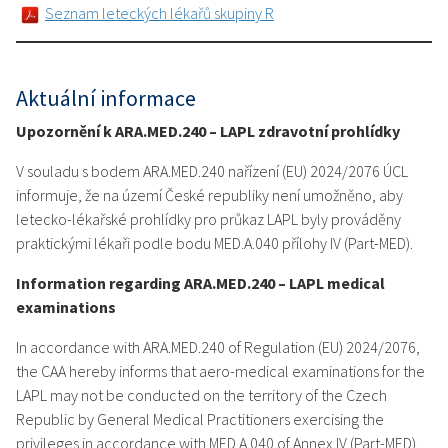
Seznam leteckých lékařů skupiny R
Aktuální informace
Upozornění k ARA.MED.240 – LAPL zdravotní prohlídky
V souladu s bodem ARA.MED.240 nařízení (EU) 2024/2076 ÚCL
informuje, že na území České republiky není umožněno, aby
letecko-lékařské prohlídky pro průkaz LAPL byly prováděny
praktickými lékaři podle bodu MED.A.040 přílohy IV (Part-MED).
Information regarding ARA.MED.240 – LAPL medical
examinations
In accordance with ARA.MED.240 of Regulation (EU) 2024/2076,
the CAA hereby informs that aero-medical examinations for the
LAPL may not be conducted on the territory of the Czech
Republic by General Medical Practitioners exercising the
privileges in accordance with MED.A.040 of Annex IV (Part-MED).