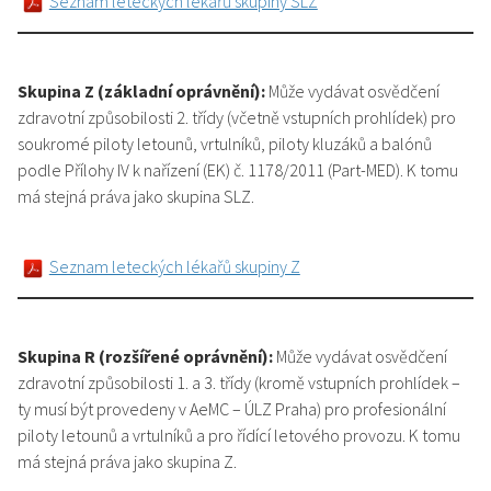
Seznam leteckých lékařů skupiny SLZ
Skupina Z (základní oprávnění):
Může vydávat osvědčení
zdravotní způsobilosti 2. třídy (včetně vstupních prohlídek) pro
soukromé piloty letounů, vrtulníků, piloty kluzáků a balónů
podle Přílohy IV k nařízení (EK) č. 1178/2011 (Part-MED). K tomu
má stejná práva jako skupina SLZ.
Seznam leteckých lékařů skupiny Z
Skupina R (rozšířené oprávnění):
Může vydávat osvědčení
zdravotní způsobilosti 1. a 3. třídy (kromě vstupních prohlídek –
ty musí být provedeny v AeMC – ÚLZ Praha) pro profesionální
piloty letounů a vrtulníků a pro řídící letového provozu. K tomu
má stejná práva jako skupina Z.