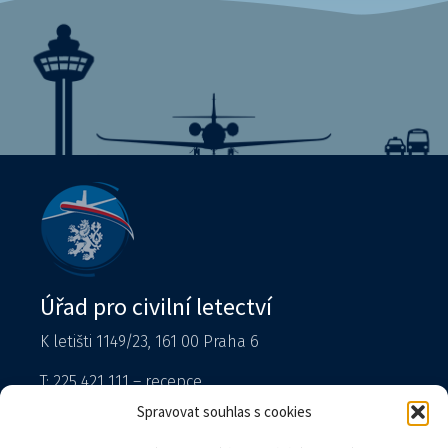
Úřad pro civilní letectví
K letišti 1149/23, 161 00 Praha 6
T: 225 421 111 – recepce
Tiskový mluvčí
Spravovat souhlas s cookies