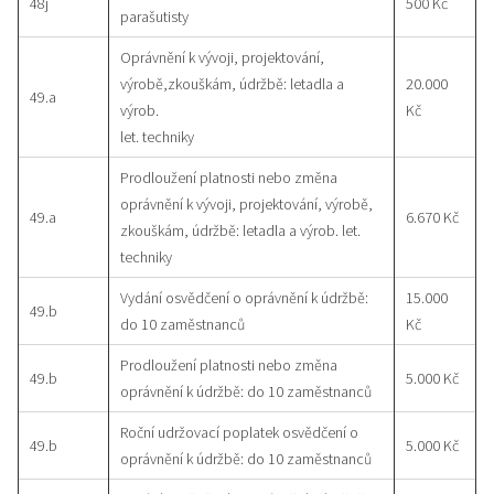
48j
500 Kč
parašutisty
Oprávnění k vývoji, projektování,
výrobě,zkouškám, údržbě: letadla a
20.000
49.a
výrob.
Kč
let. techniky
Prodloužení platnosti nebo změna
oprávnění k vývoji, projektování, výrobě,
49.a
6.670 Kč
zkouškám, údržbě: letadla a výrob. let.
techniky
Vydání osvědčení o oprávnění k údržbě:
15.000
49.b
do 10 zaměstnanců
Kč
Prodloužení platnosti nebo změna
49.b
5.000 Kč
oprávnění k údržbě: do 10 zaměstnanců
Roční udržovací poplatek osvědčení o
49.b
5.000 Kč
oprávnění k údržbě: do 10 zaměstnanců