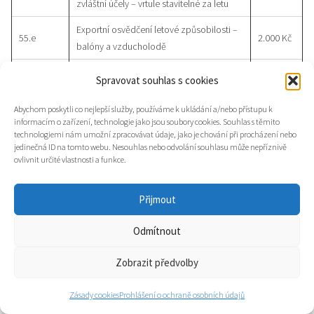
zvláštní účely – vrtule stavitelné za letu
Exportní osvědčení letové způsobilosti –
55.e
2.000 Kč
balóny a vzducholodě
Exportní osvědčení letové způsobilosti –
Spravovat souhlas s cookies
55.e
5.000 Kč
kluzáky
Abychom poskytli co nejlepší služby, používáme k ukládání a/nebo přístupu k
Exportní osvědčení letové způsobilosti –
informacím o zařízení, technologie jako jsou soubory cookies. Souhlas s těmito
55.e
6.000 Kč
motor. kluzáky a ultralehká letadla
technologiemi nám umožní zpracovávat údaje, jako je chování při procházení nebo
jedinečná ID na tomto webu. Nesouhlas nebo odvolání souhlasu může nepříznivě
Exportní osvědčení letové způsobilosti –
10.000
ovlivnit určité vlastnosti a funkce.
55.e
do 5 700 kg
Kč
Přijmout
Exportní osvědčení letové způsobilosti –
25.000
55.e
nad 5 700 kg
Kč
Odmítnout
Exportní osvědčení letové způsobilosti –
55.e
2.000 Kč
motory – kluzáky a ultralehká letadla
Zobrazit předvolby
Exportní osvědčení letové způsobilosti –
55.e
3.000 Kč
Zásady cookies
Prohlášení o ochraně osobních údajů
motory – pístové