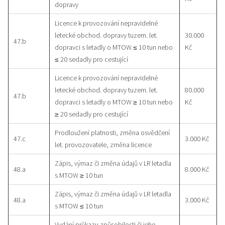
dopravy
Licence k provozování nepravidelné
letecké obchod. dopravy tuzem. let.
30.000
47.b
dopravci s letadly o MTOW ≤ 10 tun nebo
Kč
≤ 20 sedadly pro cestující
Licence k provozování nepravidelné
letecké obchod. dopravy tuzem. let.
80.000
47.b
dopravci s letadly o MTOW ≥ 10 tun nebo
Kč
≥ 20 sedadly pro cestující
Prodloužení platnosti, změna osvědčení
47.c
3.000 Kč
let. provozovatele, změna licence
Zápis, výmaz či změna údajů v LR letadla
48.a
8.000 Kč
s MTOW ≥ 10 tun
Zápis, výmaz či změna údajů v LR letadla
48.a
3.000 Kč
s MTOW ≤ 10 tun
Vydání průkazu způsobilosti či jeho