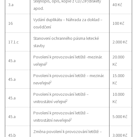
Stejnopis, opis, kopie z CD/ZIP/diskety
3.a
40 Kč
apod.
Vydání duplikátu – Náhrada za doklad –
16
100 Kč
osvědčení
Stanovení ochranného pásma letecké
17.1.c
2.000 Kč
stavby
Povolení k provozování letiště -mezinár.
20.000
45.a
2
veřejné
Kč
Povolení k provozování letiště – mezinár.
15.000
45.a
2
neveřejné
Kč
Povolení k provozování letiště –
10.000
45.a
2
vnitrostátní veřejné
Kč
Povolení k provozování letiště –
45.a
5.000 Kč
2
vnitrostátní neveřejné
Změna povolení k provozování letiště –
45.b
3.000 Kč