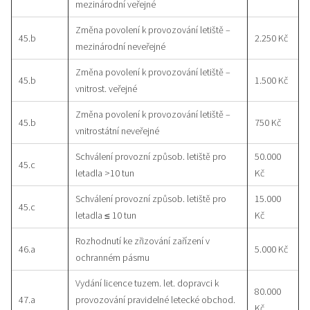
mezinárodní veřejné
Změna povolení k provozování letiště –
45.b
2.250 Kč
mezinárodní neveřejné
Změna povolení k provozování letiště –
45.b
1.500 Kč
vnitrost. veřejné
Změna povolení k provozování letiště –
45.b
750 Kč
vnitrostátní neveřejné
Schválení provozní způsob. letiště pro
50.000
45.c
letadla >10 tun
Kč
Schválení provozní způsob. letiště pro
15.000
45.c
letadla ≤ 10 tun
Kč
Rozhodnutí ke zřizování zařízení v
46.a
5.000 Kč
ochranném pásmu
Vydání licence tuzem. let. dopravci k
80.000
47.a
provozování pravidelné letecké obchod.
Kč