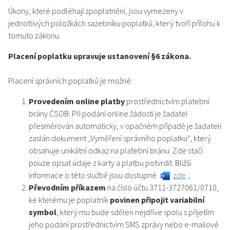
Úkony, které podléhají zpoplatnění, jsou vymezeny v
jednotlivých položkách sazebníku poplatků, který tvoří přílohu k
tomuto zákonu.
Placení poplatku upravuje ustanovení §6 zákona.
Placení správních poplatků je možné:
Provedením online platby
prostřednictvím platební
brány ČSOB. Při podání online žádosti je žadatel
přesměrován automaticky, v opačném případě je žadateli
zaslán dokument „Vyměření správního poplatku“, který
obsahuje unikátní odkaz na platební bránu. Zde stačí
pouze opsat údaje z karty a platbu potvrdit. Bližší
informace o této službě jsou dostupné
zde
;
Převodním příkazem
na číslo účtu 3711-3727061/0710,
ke kterému je poplatník
povinen připojit variabilní
symbol
, který mu bude sdělen nejdříve spolu s přijetím
jeho podání prostřednictvím SMS zprávy nebo e-mailové