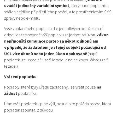
uvádět jedinečný variabilní symbol
, který bude poplatníku
sdělen nejdříve při přijetí jeho podání, a to prostřednictvím SMS
zprávy nebo e-mailu.
Výše zaplaceného poplatku dle jednotlivých položek musí
odpovídat stanovené výši poplatku za jednotlivý úkon.
Zákon
nepřipouští kumulace plateb za několik úkonů ani
v případě, že žadatelem je stejný subjekt požadující od
ÚCL více úkonů nebo jeden úkon opakovaně
(např.
poplatek lze uhradit 5× za 5 letadel a ne celkovou částku za 5
letadel).
Vrácení poplatku
Poplatky, které byly Úřadu zaplaceny, lze vrátit pouze
na
žádost
poplatníka.
Úřad vrátí poplatek v plné výši, pokud o to požádá osoba, která
poplatek zaplatila, z důvodu