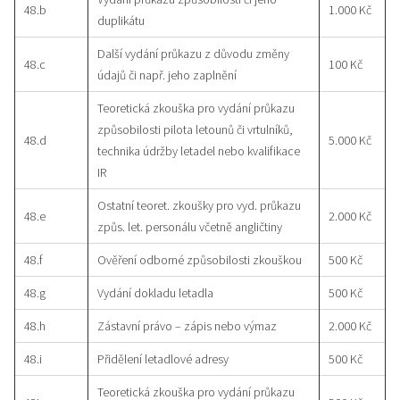
48.b
1.000 Kč
duplikátu
Další vydání průkazu z důvodu změny
48.c
100 Kč
údajů či např. jeho zaplnění
Teoretická zkouška pro vydání průkazu
způsobilosti pilota letounů či vrtulníků,
48.d
5.000 Kč
technika údržby letadel nebo kvalifikace
IR
Ostatní teoret. zkoušky pro vyd. průkazu
48.e
2.000 Kč
způs. let. personálu včetně angličtiny
48.f
Ověření odborné způsobilosti zkouškou
500 Kč
48.g
Vydání dokladu letadla
500 Kč
48.h
Zástavní právo – zápis nebo výmaz
2.000 Kč
48.i
Přidělení letadlové adresy
500 Kč
Teoretická zkouška pro vydání průkazu