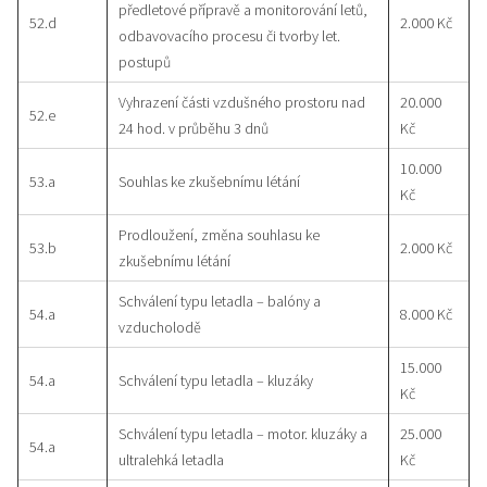
předletové přípravě a monitorování letů,
52.d
2.000 Kč
odbavovacího procesu či tvorby let.
postupů
Vyhrazení části vzdušného prostoru nad
20.000
52.e
24 hod. v průběhu 3 dnů
Kč
10.000
53.a
Souhlas ke zkušebnímu létání
Kč
Prodloužení, změna souhlasu ke
53.b
2.000 Kč
zkušebnímu létání
Schválení typu letadla – balóny a
54.a
8.000 Kč
vzducholodě
15.000
54.a
Schválení typu letadla – kluzáky
Kč
Schválení typu letadla – motor. kluzáky a
25.000
54.a
ultralehká letadla
Kč