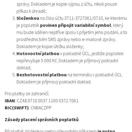
zprávy. Dokladem je kopie výpisu z účtu, nikoli pouze
příkaz k úhradě;
Složenkou
na číslo účtu 3711-3727061/0710, ke kterému
je poplatník
povinen připojit variabilní symbol
, který
mu bude sdělen nejdříve spolu s přijetím jeho podání, a to
prostřednictvím SMS zprávy nebo e-mailové zprávy.
Dokladem je kopie útržku složenky;
Hotovostní platbou
v pokladně ÚCL, jestliže poplatek
nepřevyšuje 5 000 Kč. Dokladem je příjmový pokladní
doklad;
Bezhotovostní platbou
na terminálu v pokladně ÚCL.
Dokladem je příjmový pokladní doklad.
Pro platby ze zahraničí:
IBAN
: CZ48 0710 0037 1100 0372 7061
BIC(SWIFT)
: CNBACZPP
Zásady placení správních poplatků
Při platbě: složenkou nebo převodním příkazem
je nutno