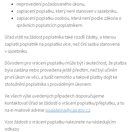
neprovedení požadovaného úkonu,
zaplacení poplatku, který není stanoven v sazebníku,
zaplacení poplatku osobou, která není podle zákona o
správních poplatcích poplatníkem.
Úřad vrátí na žádost poplatníka také rozdíl částky, o kterou
zaplatil poplatník na poplatku více, než činí sazba stanovená
v sazebníku.
Důvodem pro vrácení poplatku může být i skutečnost, že platba
byla zadána nebo provedena ještě předtím, než byl učiněn
první úkon ve věci, a tudíž nemohlo u takové platby dojít ke
ztotožnění poplatníka s prováděným úkonem.
Ve všech výše uvedených případech doporučujeme
kontaktovat Úřad se žádostí o vrácení poplatku/přeplatku, a to
na e-mailové adrese
podatelna@caa.gov.cz
.
Vzor žádosti o vrácení poplatku naleznete na následujícím
odkazu: