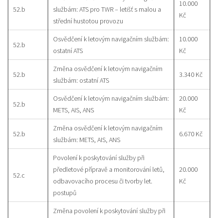
10.000
52.b
službám: ATS pro TWR – letišť s malou a
Kč
střední hustotou provozu
Osvědčení k letovým navigačním službám:
10.000
52.b
ostatní ATS
Kč
Změna osvědčení k letovým navigačním
52.b
3.340 Kč
službám: ostatní ATS
Osvědčení k letovým navigačním službám:
20.000
52.b
METS, AIS, ANS
Kč
Změna osvědčení k letovým navigačním
52.b
6.670 Kč
službám: METS, AIS, ANS
Povolení k poskytování služby při
předletové přípravě a monitorování letů,
20.000
52.c
odbavovacího procesu či tvorby let.
Kč
postupů
Změna povolení k poskytování služby při