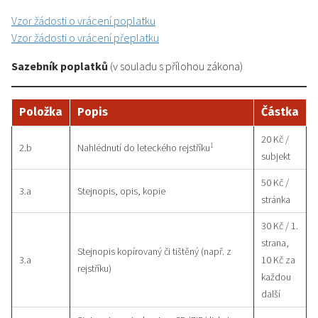
Vzor žádosti o vrácení poplatku
Vzor žádosti o vrácení přeplatku
Sazebník poplatků
(v souladu s přílohou zákona)
Položka
Popis
Částka
20 Kč /
1
2.b
Nahlédnutí do leteckého rejstříku
subjekt
50 Kč /
3.a
Stejnopis, opis, kopie
stránka
30 Kč / 1.
strana,
Stejnopis kopírovaný či tištěný (např. z
3.a
10 Kč za
rejstříku)
každou
další