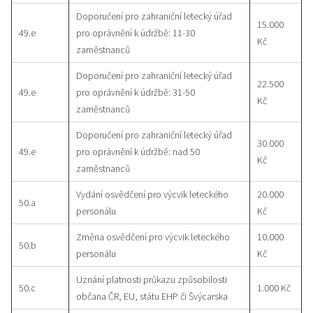
Doporučení pro zahraniční letecký úřad
15.000
49.e
pro oprávnění k údržbě: 11-30
Kč
zaměstnanců
Doporučení pro zahraniční letecký úřad
22.500
49.e
pro oprávnění k údržbě: 31-50
Kč
zaměstnanců
Doporučení pro zahraniční letecký úřad
30.000
49.e
pro oprávnění k údržbě: nad 50
Kč
zaměstnanců
Vydání osvědčení pro výcvik leteckého
20.000
50.a
personálu
Kč
Změna osvědčení pro výcvik leteckého
10.000
50.b
personálu
Kč
Uznání platnosti průkazu způsobilosti
50.c
1.000 Kč
občana ČR, EU, státu EHP či Švýcarska