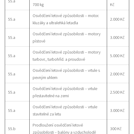
55.a
700 kg
Kč
Osvědčení letové způsobilosti – motor.
55.a
2.000 Kč
kluzáky a ultralehká letadla
Osvědčení letové způsobilosti – motory
55.a
3.000 Kč
pístové
Osvědčení letové způsobilosti – motory
55.a
5.000 Kč
turbovr., turbohříd. a proudové
Osvědčení letové způsobilosti – vrtule s
55.a
2.000 Kč
pevným uhlem
Osvědčení letové způsobilosti – vrtule
55.a
2.500 Kč
přestavitelné na zemi
Osvědčení letové způsobilosti – vrtule
55.a
3.000 Kč
stavitelné za letu
Prodloužení osvědčení letové
55.b
300 Kč
způsobilosti – balóny a vzducholodě