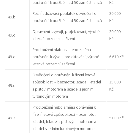
oprávnění k údržbě: nad 50 zaměstnanců
Kč
Roční udržovací poplatek osvědčení o
20.000
49.b
oprávnění k údržbě: nad 50 zaměstnanců
Kč
Oprávnění k vývoji, projektování, výrobě –
20.000
49.c
letecká pozemní zařízení
Kč
Prodloužení platnosti nebo změna
49.c
oprávnění k vývoji, projektování, výrobě –
6.670 Kč
letecká pozemní zařízení
Osvědčení o oprávnění k řízení letové
způsobilosti – bezmotor. letadel, letadel
15.000
49.d
s pístov. motorem a letadel s jedním
Kč
turbínovým motorem
Prodloužení nebo změna oprávnění k
řízení letové způsobilosti – bezmotor.
49.2
5.000 Kč
letadel, letadel s pístovým motorem a
letadel s jedním turbínovým motorem