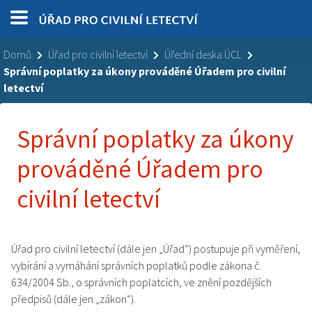
Domů
Úřad pro civilní letectví
Úřední deska ÚCL
Správní poplatky za úkony prováděné Úřadem pro civilní
letectví
Správní poplatky za úkony
prováděné Úřadem pro
civilní letectví
Úřad pro civilní letectví (dále jen „Úřad“) postupuje při vyměření,
vybírání a vymáhání správních poplatků podle zákona č.
634/2004 Sb., o správních poplatcích, ve znění pozdějších
předpisů (dále jen „zákon“).