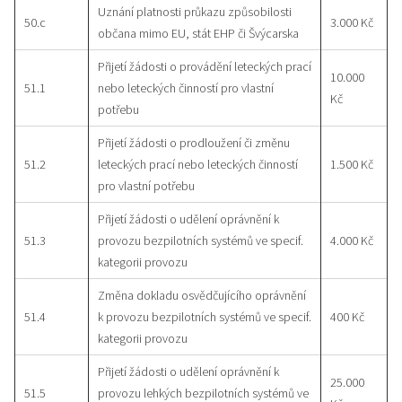
Uznání platnosti průkazu způsobilosti
50.c
3.000 Kč
občana mimo EU, stát EHP či Švýcarska
Přijetí žádosti o provádění leteckých prací
10.000
51.1
nebo leteckých činností pro vlastní
Kč
potřebu
Přijetí žádosti o prodloužení či změnu
51.2
leteckých prací nebo leteckých činností
1.500 Kč
pro vlastní potřebu
Přijetí žádosti o udělení oprávnění k
51.3
provozu bezpilotních systémů ve specif.
4.000 Kč
kategorii provozu
Změna dokladu osvědčujícího oprávnění
51.4
k provozu bezpilotních systémů ve specif.
400 Kč
kategorii provozu
Přijetí žádosti o udělení oprávnění k
25.000
51.5
provozu lehkých bezpilotních systémů ve