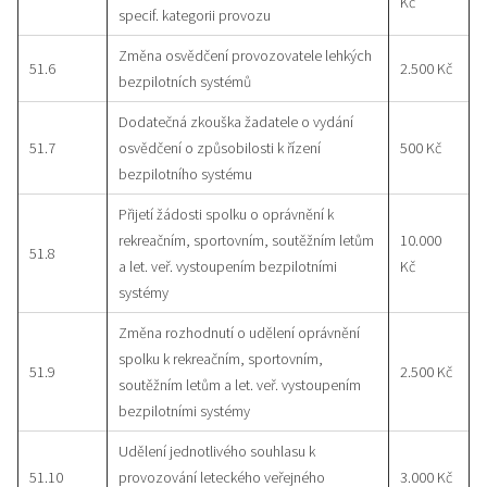
Kč
specif. kategorii provozu
Změna osvědčení provozovatele lehkých
51.6
2.500 Kč
bezpilotních systémů
Dodatečná zkouška žadatele o vydání
51.7
osvědčení o způsobilosti k řízení
500 Kč
bezpilotního systému
Přijetí žádosti spolku o oprávnění k
rekreačním, sportovním, soutěžním letům
10.000
51.8
a let. veř. vystoupením bezpilotními
Kč
systémy
Změna rozhodnutí o udělení oprávnění
spolku k rekreačním, sportovním,
51.9
2.500 Kč
soutěžním letům a let. veř. vystoupením
bezpilotními systémy
Udělení jednotlivého souhlasu k
51.10
provozování leteckého veřejného
3.000 Kč