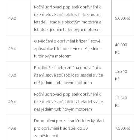
Roční udržovací poplatek oprávnění k
řízení letové způsobilosti – bezmotor.
49.d
5.000 Kč
letadel, letadel s pístovým motorem a
letadel s jedním turbínovým motorem
Osvědčení o oprávnění k řízení letové
40.000
49.d
způsobilosti letadel s více než jedním
Kč
turbínovým motorem
Prodloužení nebo změna oprávnění k
13.340
49.d
řízení letové způsobilosti letadel s více
Kč
než jedním turbínovým motorem
Roční udržovací poplatek oprávnění k
13.340
49.d
řízení letové způsobilosti letadel s více
Kč
než jedním turbínovým motorem
Doporučení pro zahraniční letecký úřad
49.e
pro oprávnění k údržbě: do 10
7.500 Kč
zaměstnanců