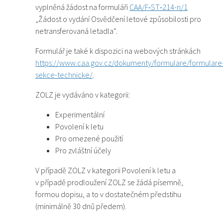
vyplněná žádost na formuláři
CAA/F‑ST‑214-n/1
„Žádost o vydání Osvědčení letové způsobilosti pro
netransferovaná letadla“.
Formulář je také k dispozici na webových stránkách
https://www.caa.gov.cz/dokumenty/formulare/formulare
sekce-technicke/
.
ZOLZ je vydáváno v kategorii:
Experimentální
Povolení k letu
Pro omezené použití
Pro zvláštní účely
V případě ZOLZ v kategorii Povolení k letu a
v případě prodloužení ZOLZ se žádá písemně,
formou dopisu, a to v dostatečném předstihu
(minimálně 30 dnů předem).