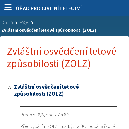
Domů
FAQs
Zvláštní osvědčení letové způsobilosti (ZOLZ)
Zvláštní osvědčení letové
způsobilosti (ZOLZ)
Zvláštní osvědčení letové
A
způsobilosti (ZOLZ)
Předpis L8/A, bod 2.7 a 6.3
Před vydáním ZOLZ musí být na ÚCL podána řádně