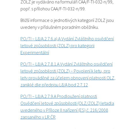
ZOLZ je vydáváno na formuláři CAA/F-TI-032-n/99,
popř. s přílohou CAA/F-TI-032-n/99.
Bližší informace o jednotlivých kategorií ZOLZ jsou
uvedeny v příslušném poradním oběžníku.
PO/TI – L8/A.2.7.6.a).A Vydání Zvláštního osvědčení
letové způsobilosti (ZOLZ) pro kategorii
Experimentální
PO/TI – L8/A.2.7.8.1.A Vydání Zvláštního osvědčení
letové způsobilosti (ZOLZ) – Povolení k letu, pro
lety prováděné za účelem obnovení platnosti OLZ,
zaniklé dle předpisu L8/A bod 2.7.12
PO/TI – L8/A.2.7.9.A Prodloužení platnosti
Osvědčení letové způsobilosti (OLZ/ZOLZ) letadla
uvedeného v Příloze II nařízení (ES) č. 216/2008
zapsaného v LR ČR