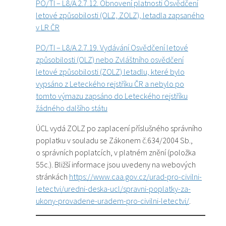
PO/TI – L8/A.2.7.12. Obnovení platnosti Osvědčení
letové způsobilosti (OLZ, ZOLZ), letadla zapsaného
v LR ČR
PO/TI – L8/A.2.7.19. Vydávání Osvědčení letové
způsobilosti (OLZ) nebo Zvláštního osvědčení
letové způsobilosti (ZOLZ) letadlu, které bylo
vypsáno z Leteckého rejstříku ČR a nebylo po
tomto výmazu zapsáno do Leteckého rejstříku
žádného dalšího státu
ÚCL vydá ZOLZ po zaplacení příslušného správního
poplatku v souladu se Zákonem č.634/2004 Sb.,
o správních poplatcích, v platném znění (položka
55c.). Bližší informace jsou uvedeny na webových
stránkách
https://www.caa.gov.cz/urad-pro-civilni-
letectvi/uredni-deska-ucl/spravni-poplatky-za-
ukony-provadene-uradem-pro-civilni-letectvi/
.