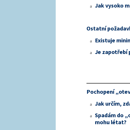
Jak vysoko m
a
Ostatní požadav
Existuje mini
a
Je zapotřebí 
a
Pochopení „otev
Jak určím, z
a
Spadám do „o
a
mohu létat?