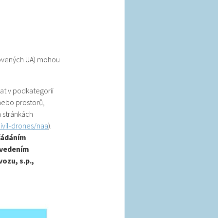
otovených UA) mohou
at v podkategorii
nebo prostorů,
 stránkách
ivil-drones/naa
).
ořádáním
 uvedením
ozu, s.p.,