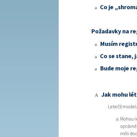
Co je „shromá
a
Požadavky na reg
Musím regist
a
Co se stane, 
a
Bude moje re
a
Jak mohu lé
A
Letečtí modelá
Mohou lé
oprávněn
měli dod