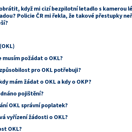
rátit, když mi cizí bezpilotní letadlo s kamerou l
adou? Policie ČR mi řekla, že takové přestupky neř
eší?
 (OKL)
že musím požádat o OKL?
 způsobilost pro OKL potřebuji?
kdy mám žádat o OKL a kdy o OKP?
dnáno pojištění?
ání OKL správní poplatek?
vá vyřízení žádosti o OKL?
ost OKL?