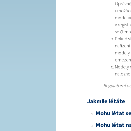
Oprávněn
umožňova
modelář
v regist
se členo
Pokud si
nařízení
modely l
omezení
Modely 
nalezne
Regulatorní od
Jakmile létáte
Mohu létat se
a
Mohu létat na
a