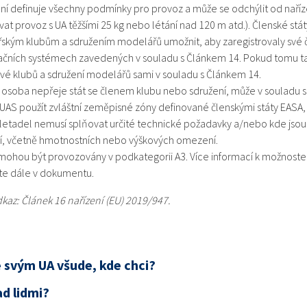
í definuje všechny podmínky pro provoz a může se odchýlit od naříz
t provoz s UA těžšími 25 kg nebo létání nad 120 m atd.). Členské st
ským klubům a sdružením modelářů umožnit, aby zaregistrovaly své 
račních systémech zavedených v souladu s Článkem 14. Pokud tomu tak 
vé klubů a sdružení modelářů sami v souladu s Článkem 14.
 osoba nepřeje stát se členem klubu nebo sdružení, může v souladu s
 UAS použít zvláštní zeměpisné zóny definované členskými státy EASA, 
etadel nemusí splňovat určité technické požadavky a/nebo kde jsou 
, včetně hmotnostních nebo výškových omezení.
mohou být provozovány v podkategorii A3. Více informací k možnost
te dále v dokumentu.
kaz: Článek 16 nařízení (EU) 2019/947.
 svým UA všude, kde chci?
d lidmi?