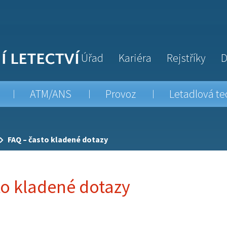
Úřad
Kariéra
Rejstříky
D
ATM/ANS
Provoz
Letadlová te
FAQ – často kladené dotazy
to kladené dotazy