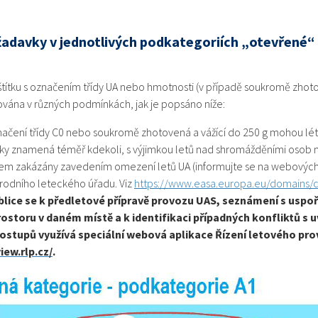
žadavky v jednotlivých podkategoriích „otevřené“
a štítku s označením třídy UA nebo hmotnosti (v případě soukromě zh
vána v různých podmínkách, jak je popsáno níže:
ačení třídy C0 nebo soukromě zhotovená a vážící do 250 g mohou lét
cky znamená téměř kdekoli, s výjimkou letů nad shromážděními osob 
átem zakázány zavedením omezení letů UA (informujte se na webových
rodního leteckého úřadu. Viz
https://www.easa.europa.eu/domains/c
blice se k předletové přípravě provozu UAS, seznámení s usp
ostoru v daném místě a k identifikaci případných konfliktů s
ostupů využívá speciální webová aplikace Řízení letového prov
iew.rlp.cz/
.