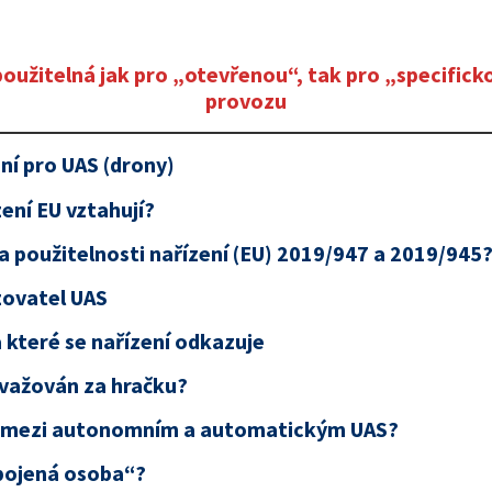
oužitelná jak pro „otevřenou“, tak pro „specifick
provozu
ení pro UAS (drony)
zení EU vztahují?
a použitelnosti nařízení (EU) 2019/947 a 2019/945
zovatel UAS
 které se nařízení odkazuje
ovažován za hračku?
íl mezi autonomním a automatickým UAS?
pojená osoba“?