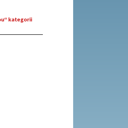
ou“ kategorii
?