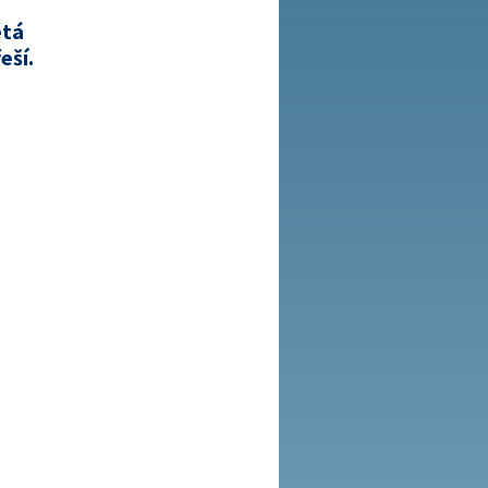
étá
eší.