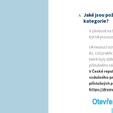
Jaké jsou po
A
kategorie?
V závislosti n
být UA provozo
UA nesoucí ozn
A1, což prakti
které byly st
příslušného ná
V České repu
vzdušného pr
příslušných p
https://dronv