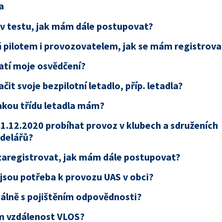
a
 v testu, jak mám dále postupovat?
 pilotem i provozovatelem, jak se mám registrova
atí moje osvědčení?
it svoje bezpilotní letadlo, příp. letadla?
jakou třídu letadla mám?
1.12.2020 probíhat provoz v klubech a sdruženích
delářů?
 zaregistrovat, jak mám dále postupovat?
jsou potřeba k provozu UAS v obci?
uálně s pojištěním odpovědnosti?
m vzdálenost VLOS?