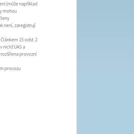
ení (může například
áty mohou
členy
není, zaregistrují
 Článkem 15 odst. 2
v nichž UAS a
rozšířena provozní
em provozu