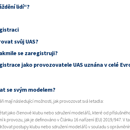
ždění lidí“?
istraci
rovat svůj UAS?
jakmile se zaregistruji?
gistrace jako provozovatele UAS uznána v celé Evr
tat se svým modelem?
ři mají následující možnosti, jak provozovat svá letadla:
tat jako členové klubu nebo sdružení modelářů, které od příslušnéh
í k provozu, jak je definováno v Článku 16 nařízení (EU) 2019/947. V 
ržovat postupy klubu nebo sdružení modelářů v souladu s oprávnění