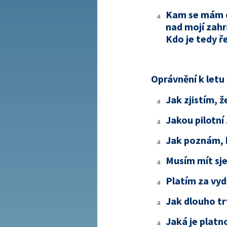
Kam se mám ob
a
nad mojí zahr
Kdo je tedy ř
Oprávnění k letu
Jak zjistím, 
a
Jakou pilotní
a
Jak poznám, 
a
Musím mít sje
a
Platím za vyd
a
Jak dlouho tr
a
Jaká je platn
a