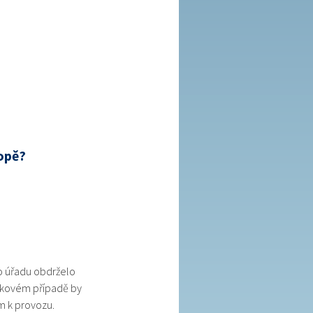
opě?
o úřadu obdrželo
takovém případě by
m k provozu.