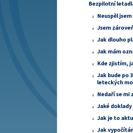
Bezpilotní letadl
Neuspěl jsem
a
Jsem zároveň
a
Jak dlouho pl
a
Jak mám označ
a
Kde zjistím, 
a
Jak bude po 3
a
leteckých mo
Nedaří se mi
a
Jaké doklady 
a
Jak je to akt
a
Jak vypočítá
a