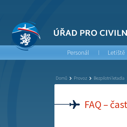
Personál
Letiště
Domů
Provoz
Bezpilotní letadla
FAQ – čas