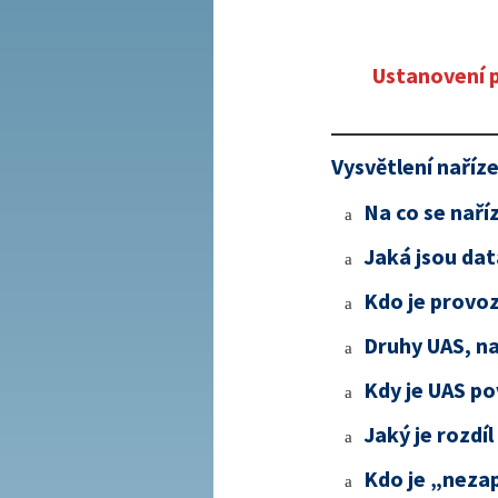
Ustanovení p
Vysvětlení naříz
Na co se naří
a
Jaká jsou dat
a
Kdo je provo
a
Druhy UAS, na
a
Kdy je UAS p
a
Jaký je rozd
a
Kdo je „neza
a