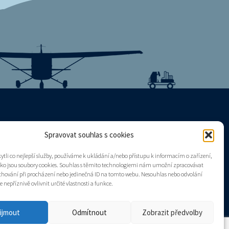
Spravovat souhlas s cookies
Mapa stránek
tli co nejlepší služby, používáme k ukládání a/nebo přístupu k informacím o zařízení,
Zásady cookies (EU)
ako jsou soubory cookies. Souhlas s těmito technologiemi nám umožní zpracovávat
e chování při procházení nebo jedinečná ID na tomto webu. Nesouhlas nebo odvolání
nepříznivě ovlivnit určité vlastnosti a funkce.
ijmout
Odmítnout
Zobrazit předvolby