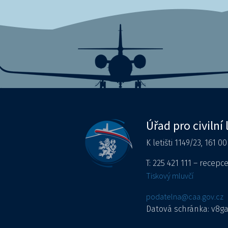
Úřad pro civilní 
K letišti 1149/23, 161 0
T: 225 421 111 – recepc
Tiskový mluvčí
podatelna@caa.gov.cz
Datová schránka: v8g