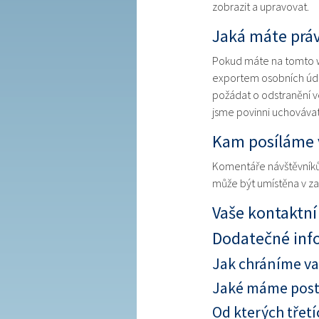
zobrazit a upravovat.
Jaká máte prá
Pokud máte na tomto w
exportem osobních údaj
požádat o odstranění v
jsme povinni uchovávat
Kam posíláme 
Komentáře návštěvníků
může být umístěna v zah
Vaše kontaktní
Dodatečné inf
Jak chráníme va
Jaké máme postu
Od kterých třet