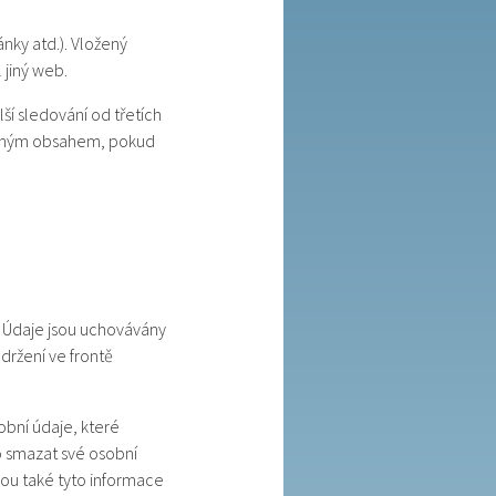
nky atd.). Vložený
 jiný web.
í sledování od třetích
oženým obsahem, pokud
 Údaje jsou uchovávány
držení ve frontě
obní údaje, které
o smazat své osobní
hou také tyto informace