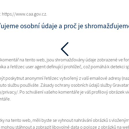
 https://www.caa.gov.cz.
ujeme osobní údaje a proč je shromažďujem
jí komentář na tento web, jsou shromažďovány údaje zobrazené ve fo
níka a řetězec user agent definující prohlížeč, což pomáhá k detekci 
ýt poskytnut anonymní řetězec vytvořený z vaší emailové adresy (naz
i tuto službu používáte. Zásady ochrany osobních údajů služby Gravatar 
/privacy/. Po schválení vašeho komentáře je váš profilový obrázek vid
ntáře.
y na tento web, měli byste se vyhnout nahrávání obrázků s vloženými
 mohou stáhnout a zobrazit libovolné data o poloze z obrázků na we