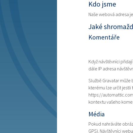
Kdo jsme
Naše webová adresa je:
Jaké shromažď
Komentáře
Když návštěvníci přida
dále IP adresa návštěv
Službě Gravatar může b
kterému lze určit jestl
https://automattic.com
kontextu vašeho kome
Média
Pokud nahráváte obrázk
GPS). Návštěvníci webu