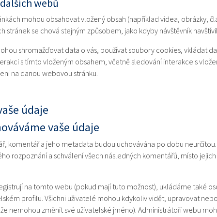
 dalších webů
ránkách mohou obsahovat vložený obsah (například videa, obrázky, člá
h stránek se chová stejným způsobem, jako kdyby návštěvník navštívil
hou shromažďovat data o vás, používat soubory cookies, vkládat dalš
interakci s tímto vloženým obsahem, včetně sledování interakce s vl
ášeni na danou webovou stránku.
vaše údaje
hováváme vaše údaje
ř, komentář a jeho metadata budou uchovávána po dobu neurčitou.
o rozpoznání a schválení všech následných komentářů, místo jejich 
 registrují na tomto webu (pokud mají tuto možnost), ukládáme také os
elském profilu. Všichni uživatelé mohou kdykoliv vidět, upravovat neb
, že nemohou změnit své uživatelské jméno). Administrátoři webu mo