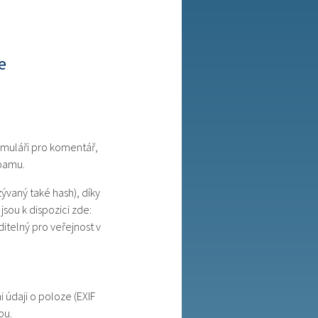
e
rmuláři pro komentář,
spamu.
ývaný také hash), díky
jsou k dispozici zde:
itelný pro veřejnost v
 údaji o poloze (EXIF
bu.