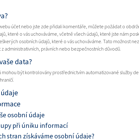
va?
ebu účet nebo jste zde přidali komentáře, můžete požádat o obdrže
ů, které o vás uchováváme, včetně všech údajů, které jste nám posky
eškerých osobních údajů, které o vás uchováváme. Tato možnost nez
 z administrativních, právních nebo bezpečnostních důvodů.
vaše data?
 mohou být kontrolovány prostřednictvím automatizované služby de
raničí.
 údaje
ormace
še osobní údaje
py při úniku informací
ích stran získáváme osobní údaje?