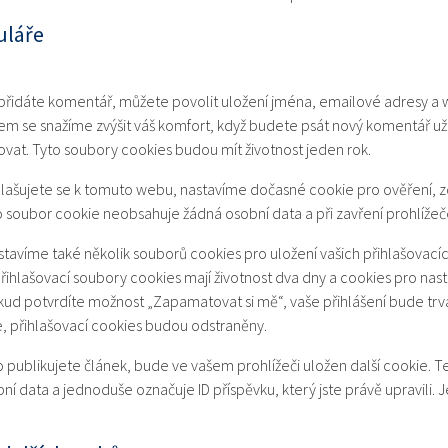
uláře
 přidáte komentář, můžete povolit uložení jména, emailové adresy a
em se snažíme zvýšit váš komfort, když budete psát nový komentář 
ovat. Tyto soubory cookies budou mít životnost jeden rok.
lašujete se k tomuto webu, nastavíme dočasné cookie pro ověření, zd
 soubor cookie neobsahuje žádná osobní data a při zavření prohlížeče
stavíme také několik souborů cookies pro uložení vašich přihlašovací
řihlašovací soubory cookies mají životnost dva dny a cookies pro nas
okud potvrdíte možnost „Zapamatovat si mě“, vaše přihlášení bude trv
e, přihlašovací cookies budou odstraněny.
publikujete článek, bude ve vašem prohlížeči uložen další cookie. T
 data a jednoduše označuje ID příspěvku, který jste právě upravili. J