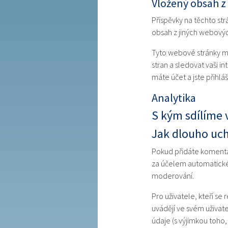
Vložený obsah z
Příspěvky na těchto st
obsah z jiných webovýc
Tyto webové stránky mo
stran a sledovat vaši 
máte účet a jste přihl
Analytika
S kým sdílíme 
Jak dlouho uc
Pokud přidáte komentá
za účelem automatickéh
moderování.
Pro uživatele, kteří se
uvádějí ve svém uživat
údaje (s výjimkou toho