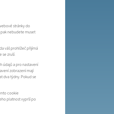
 webové stránky do
už pak nebudete muset
a váš prohlížeč přijímá
 se zruší.
ch údajů a pro nastavení
tavení zobrazení mají
at dva týdny. Pokud se
ento cookie
eho platnost vyprší po