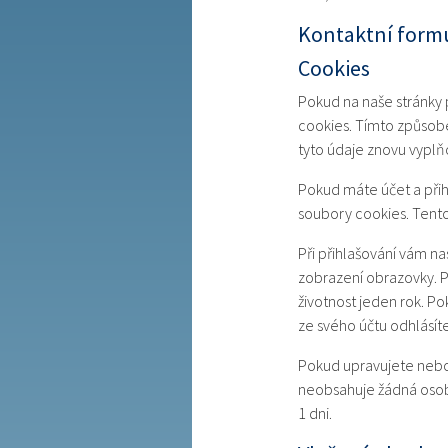
Kontaktní form
Cookies
Pokud na naše stránky
cookies. Tímto způsob
tyto údaje znovu vyplň
Pokud máte účet a přih
soubory cookies. Tento
Při přihlašování vám na
zobrazení obrazovky. P
životnost jeden rok. P
ze svého účtu odhlásít
Pokud upravujete nebo 
neobsahuje žádná osobní
1 dni.