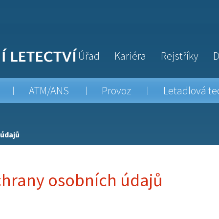
Úřad
Kariéra
Rejstříky
D
ATM/ANS
Provoz
Letadlová te
 údajů
hrany osobních údajů