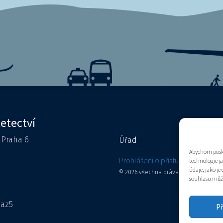
letectví
0 Praha 6
Úřad
Kontakty
Abychom posky
e
Prohlášení o přístupnosti
technologie j
údaje, jako j
© 2026 všechna práva vyhrazena
souhlasu může 
aaz5
Př