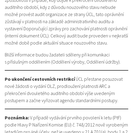
způsobilosti v případě, kdy dojde k překročení dvouletého
auditního období, kdy z důvodu nouzového stavu nebude
možné provést audit organizace ze strany ÚCL, tato oprávnění
zůstávají v platnosti na základě administrativního auditu a
vystavení Doporučující zprávy pro zachování platnosti oprávnění
(interní dokument ÚCL). Celkový audit bude proveden v nejkratší
možné době podle aktuální situace nouzového stavu.
Bližší informace budou žadateli sděleny při komunikaci
s příslušným oddělením (Oddělení výroby, Oddělení údržby).
Po ukončení cestovních restrikcí
ÚCL přestane posuzovat
nové žádosti o vydání OLZ, prodloužení platnosti ARC a
překročení dvouletého auditního období výše uvedeným
postupem a začne vyřizovat agendu standardními postupy.
Poznámka:
V případě vydávání prvního povolení k letu (PtF)
podle Hlavy P Nařízení Komise (EU) č. 748/2012 nově vyrobeným
letadlům pro jiné účely, než je uvedeno v 21.A.701(a), body 1 a 2