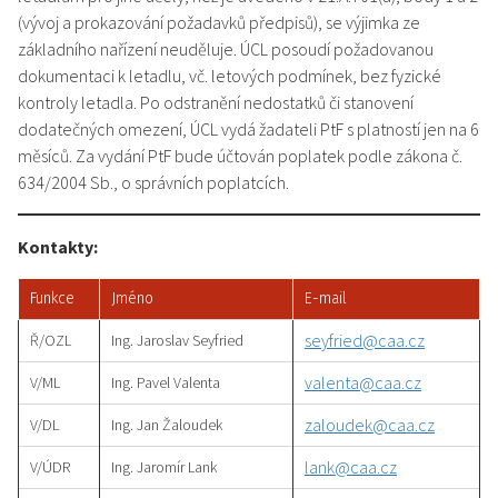
(vývoj a prokazování požadavků předpisů), se výjimka ze
základního nařízení neuděluje. ÚCL posoudí požadovanou
dokumentaci k letadlu, vč. letových podmínek, bez fyzické
kontroly letadla. Po odstranění nedostatků či stanovení
dodatečných omezení, ÚCL vydá žadateli PtF s platností jen na 6
měsíců. Za vydání PtF bude účtován poplatek podle zákona č.
634/2004 Sb., o správních poplatcích.
Kontakty:
Funkce
Jméno
E-mail
seyfried@caa.cz
Ř/OZL
Ing. Jaroslav Seyfried
valenta@caa.cz
V/ML
Ing. Pavel Valenta
zaloudek@caa.cz
V/DL
Ing. Jan Žaloudek
lank@caa.cz
V/ÚDR
Ing. Jaromír Lank