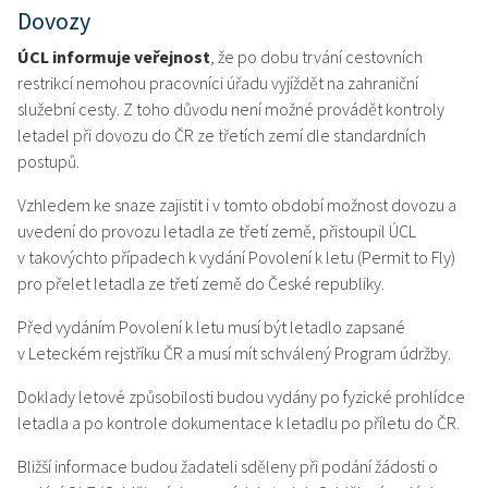
Dovozy
ÚCL informuje veřejnost
, že po dobu trvání cestovních
restrikcí nemohou pracovníci úřadu vyjíždět na zahraniční
služební cesty. Z toho důvodu není možné provádět kontroly
letadel při dovozu do ČR ze třetích zemí dle standardních
postupů.
Vzhledem ke snaze zajistit i v tomto období možnost dovozu a
uvedení do provozu letadla ze třetí země, přistoupil ÚCL
v takovýchto případech k vydání Povolení k letu (Permit to Fly)
pro přelet letadla ze třetí země do České republiky.
Před vydáním Povolení k letu musí být letadlo zapsané
v Leteckém rejstříku ČR a musí mít schválený Program údržby.
Doklady letové způsobilosti budou vydány po fyzické prohlídce
letadla a po kontrole dokumentace k letadlu po příletu do ČR.
Bližší informace budou žadateli sděleny při podání žádosti o