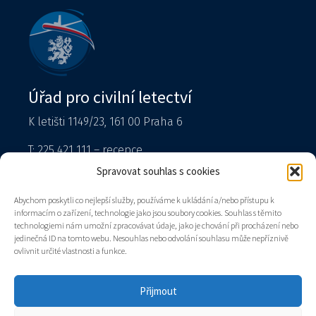
Úřad pro civilní letectví
K letišti 1149/23, 161 00 Praha 6
T: 225 421 111 – recepce
Tiskový mluvčí
Spravovat souhlas s cookies
podatelna@caa.gov.cz
Abychom poskytli co nejlepší služby, používáme k ukládání a/nebo přístupu k
informacím o zařízení, technologie jako jsou soubory cookies. Souhlas s těmito
Datová schránka: v8gaaz5
technologiemi nám umožní zpracovávat údaje, jako je chování při procházení nebo
jedinečná ID na tomto webu. Nesouhlas nebo odvolání souhlasu může nepříznivě
Úřad
ovlivnit určité vlastnosti a funkce.
Kontakty
Mapa stránek
Přijmout