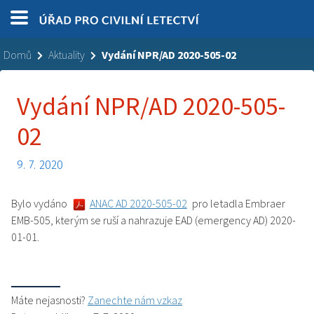
Domů
Aktuality
Vydání NPR/AD 2020-505-02
Vydání NPR/AD 2020-505-
02
9. 7. 2020
Bylo vydáno
ANAC AD 2020-505-02
pro letadla Embraer
EMB-505, kterým se ruší a nahrazuje EAD (emergency AD) 2020-
01-01.
Máte nejasnosti?
Zanechte nám vzkaz