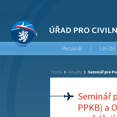
Personál
Letiště
Domů
Aktuality
Seminář pro Po
Seminář p
PPKB) a O