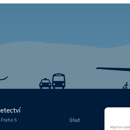
letectví
0 Praha 6
Úřad
Kontakty
Abychom posky