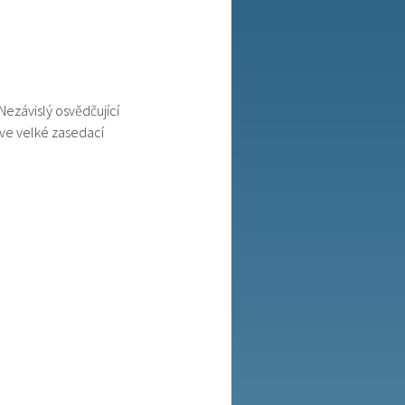
Nezávislý osvědčující
 ve velké zasedací