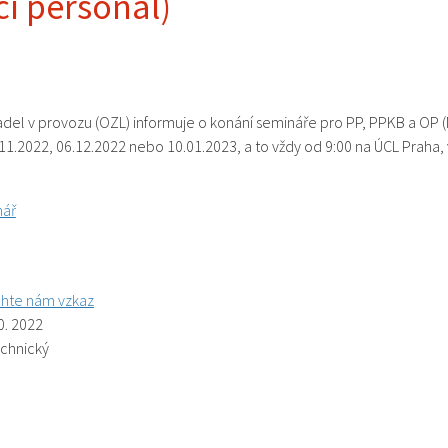
cí personál)
adel v provozu (OZL) informuje o konání semináře pro PP, PPKB a OP (
11.2022, 06.12.2022 nebo 10.01.2023, a to vždy od 9:00 na ÚCL Praha,
nář
hte nám vzkaz
0. 2022
echnický