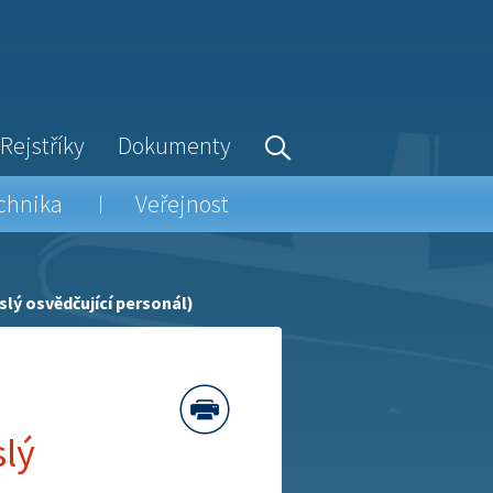
Rejstříky
Dokumenty
chnika
Veřejnost
lý osvědčující personál)
lý