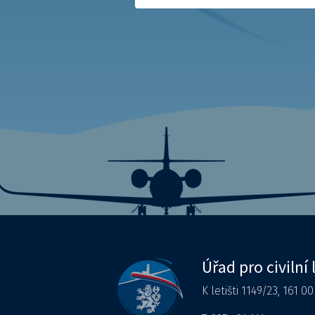
Úřad pro civilní 
K letišti 1149/23, 161 0