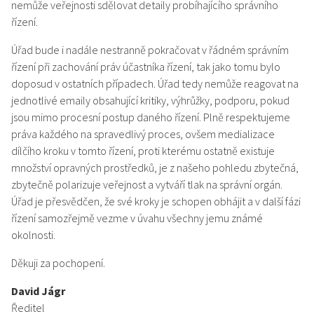
nemůže veřejnosti sdělovat detaily probíhajícího správního
řízení.
Úřad bude i nadále nestranně pokračovat v řádném správním
řízení při zachování práv účastníka řízení, tak jako tomu bylo
doposud v ostatních případech. Úřad tedy nemůže reagovat na
jednotlivé emaily obsahující kritiky, výhrůžky, podporu, pokud
jsou mimo procesní postup daného řízení. Plně respektujeme
práva každého na spravedlivý proces, ovšem medializace
dílčího kroku v tomto řízení, proti kterému ostatně existuje
množství opravných prostředků, je z našeho pohledu zbytečná,
zbytečně polarizuje veřejnost a vytváří tlak na správní orgán.
Úřad je přesvědčen, že své kroky je schopen obhájit a v další fázi
řízení samozřejmě vezme v úvahu všechny jemu známé
okolnosti.
Děkuji za pochopení.
David Jágr
Ředitel