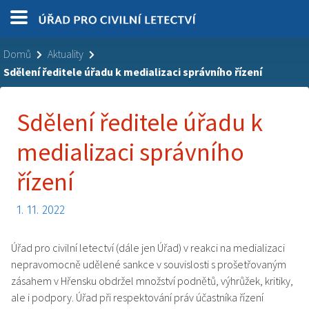
Domů
Aktuality
Sdělení ředitele úřadu k medializaci správního řízení
Sdělení ředitele úřadu k
medializaci správního
řízení
1. 11. 2022
Úřad pro civilní letectví (dále jen Úřad) v reakci na medializaci
nepravomocně udělené sankce v souvislosti s prošetřovaným
zásahem v Hřensku obdržel množství podnětů, výhrůžek, kritiky,
ale i podpory. Úřad při respektování práv účastníka řízení