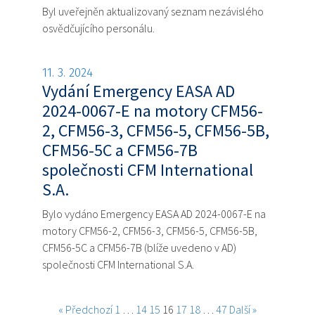
Byl uveřejněn aktualizovaný seznam nezávislého
osvědčujícího personálu.
11. 3. 2024
Vydání Emergency EASA AD
2024-0067-E na motory CFM56-
2, CFM56-3, CFM56-5, CFM56-5B,
CFM56-5C a CFM56-7B
společnosti CFM International
S.A.
Bylo vydáno Emergency EASA AD 2024-0067-E na
motory CFM56-2, CFM56-3, CFM56-5, CFM56-5B,
CFM56-5C a CFM56-7B (blíže uvedeno v AD)
společnosti CFM International S.A.
« Předchozí
1
…
14
15
16
17
18
…
47
Další »