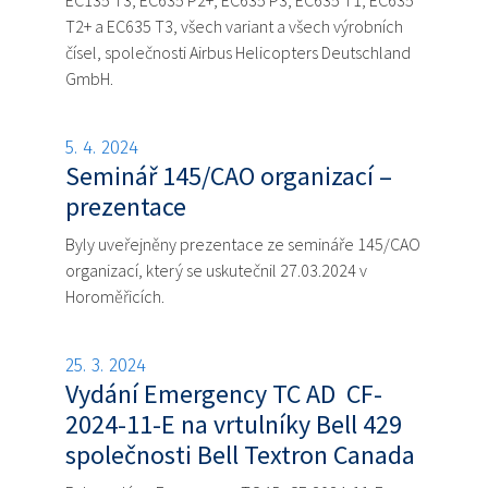
EC135 T3, EC635 P2+, EC635 P3, EC635 T1, EC635
T2+ a EC635 T3, všech variant a všech výrobních
čísel, společnosti Airbus Helicopters Deutschland
GmbH.
5. 4. 2024
Seminář 145/CAO organizací –
prezentace
Byly uveřejněny prezentace ze semináře 145/CAO
organizací, který se uskutečnil 27.03.2024 v
Horoměřicích.
25. 3. 2024
Vydání Emergency TC AD CF-
2024-11-E na vrtulníky Bell 429
společnosti Bell Textron Canada