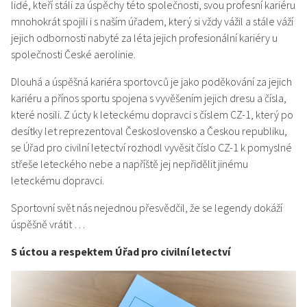
lidé, kteří stáli za úspěchy této společnosti, svou profesní kariéru
mnohokrát spojili i s naším úřadem, který si vždy vážil a stále váží
jejich odbornosti nabyté za léta jejich profesionální kariéry u
společnosti České aerolinie.
Dlouhá a úspěšná kariéra sportovců je jako poděkování za jejich
kariéru a přínos sportu spojena s vyvěšením jejich dresu a čísla,
které nosili. Z úcty k leteckému dopravci s číslem CZ-1, který po
desítky let reprezentoval Československo a Českou republiku,
se Úřad pro civilní letectví rozhodl vyvěsit číslo CZ-1 k pomyslné
střeše leteckého nebe a napříště jej nepřidělit jinému
leteckému dopravci.
Sportovní svět nás nejednou přesvědčil, že se legendy dokáží
úspěšně vrátit …
S úctou a respektem Úřad pro civilní letectví