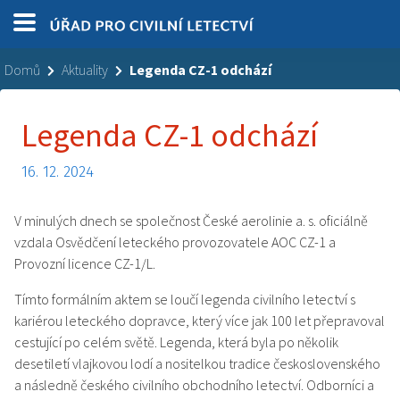
Domů
Aktuality
Legenda CZ-1 odchází
Legenda CZ-1 odchází
16. 12. 2024
V minulých dnech se společnost České aerolinie a. s. oficiálně
vzdala Osvědčení leteckého provozovatele AOC CZ-1 a
Provozní licence CZ-1/L.
Tímto formálním aktem se loučí legenda civilního letectví s
kariérou leteckého dopravce, který více jak 100 let přepravoval
cestující po celém světě. Legenda, která byla po několik
desetiletí vlajkovou lodí a nositelkou tradice československého
a následně českého civilního obchodního letectví. Odborníci a