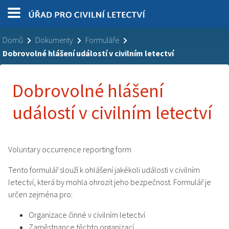
Domů
Dokumenty
Formuláře
Dobrovolné hlášení událostí v civilním letectví
Dobrovolné hlášení
událostí v civilním letectví
Voluntary occurrence reporting form
Tento formulář slouží k ohlášení jakékoli události v civilním
letectví, která by mohla ohrozit jeho bezpečnost. Formulář je
určen zejména pro:
Organizace činné v civilním letectví
Zaměstnance těchto organizací