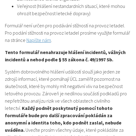
Veřejnost (hlášení nestandardních situací, které mohou
ohrozit bezpečnost letecké dopravy)
Formulář není určen pro podávání stížností na provoz letadel.
Pro podání stížnosti na provoz letadel prosíme využijte formulář
na stránce
Napište nám
.
Tento formulář nenahrazuje hlášení incidentů, vážných
incidentů a nehod podle § 55 zákona č. 49/1997 Sb.
Systém dobrovolného hlášení událostí slouží jako jeden ze
zdrojů informací, které pomáhají ÚCL zaměřit pozornost na
skutečnosti, které by mohly mít negativní vliv na bezpečnost
letového provozu. Zároveň je nedílnou součástí podkladů pro
nepřetržitou analýzu rizik ve všech oblastech civilního
letectví.
Každý podnět poskytnutý pomocí tohoto
formuláře bude pro další zpracování pokládán za
anonymní a identita toho, kdo podnět zaslal, nebude
uváděna.
Uveďte prosím všechny údaje, které pokládáte za