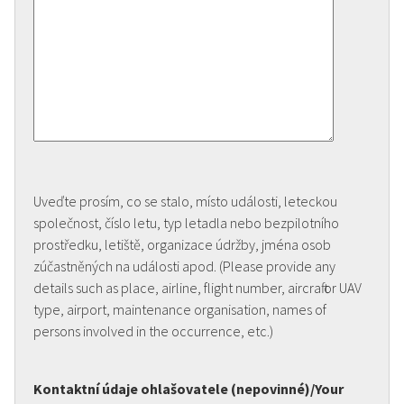
Uveďte prosím, co se stalo, místo události, leteckou
společnost, číslo letu, typ letadla nebo bezpilotního
prostředku, letiště, organizace údržby, jména osob
zúčastněných na události apod. (Please provide any
details such as place, airline, flight number, aircraft or UAV
type, airport, maintenance organisation, names of
persons involved in the occurrence, etc.)
Kontaktní údaje ohlašovatele (nepovinné)/Your