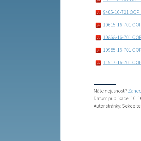
9405-16-701 OOP L
10615-16-701 OOP
10868-16-701 OOP 
10985-16-701 OOP
11517-16-701 OO
Máte nejasnosti?
Zanec
Datum publikace: 10. 1
Autor stránky: Sekce t