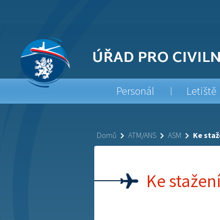
Personál
Letiště
Domů
ATM/ANS
ASM
Ke staž
Ke stažení