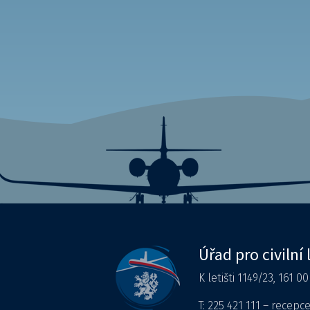
Úřad pro civilní 
K letišti 1149/23, 161 0
T: 225 421 111 – recepc