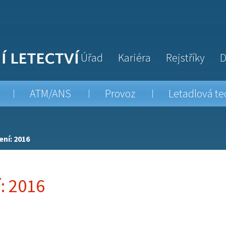
Úřad
Kariéra
Rejstříky
D
ATM/ANS
Provoz
Letadlová te
ení: 2016
: 2016