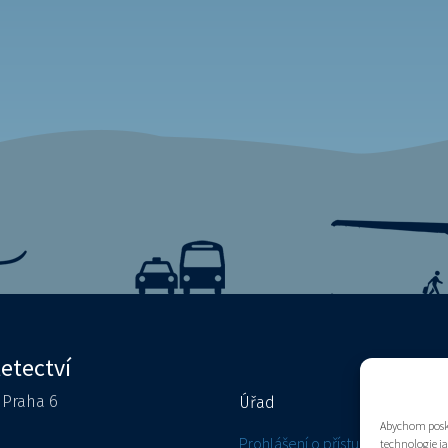
letectví
0 Praha 6
Úřad
Kontakty
Abychom posky
e
Prohlášení o přístupnosti
technologie j