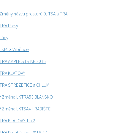
měny názvu prostorů D, TSA a TRA
TRA Plasy
Lány
LKP13 Vrbětice
TRA AMPLE STRIKE 2016
 TRA KLATOVY
TRA STŘEZETICE a CHLUM
P Změna LKTRA53 BLANSKO
P Změna LKTSA4 HRADIŠTĚ
TRA KLATOVY 1 a 2
TRA Dlouhá vlna 2016-17