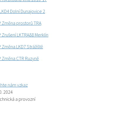
KD4 Dolní Dunajovice 2
 Změna prostorů TRA
Zrušení LKTRA88 Merklín
 Změna LKD7 Strážiště
P Změna CTR Ruzyně
hte nám vzkaz
0. 2024
echnická a provozní