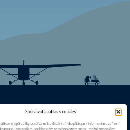
Spravovat souhlas s cookies
Mapa stránek
tli co nejlepší služby, používáme k ukládání a/nebo přístupu k informacím o zařízení,
Zásady cookies (EU)
ako jsou soubory cookies. Souhlas s těmito technologiemi nám umožní zpracovávat